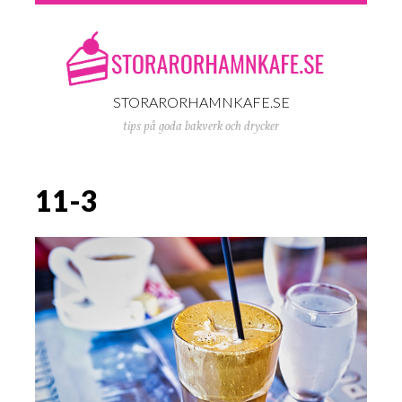
STORARORHAMNKAFE.SE
tips på goda bakverk och drycker
11-3