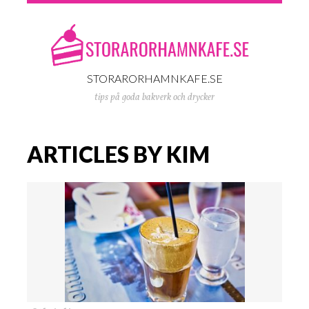
STORARORHAMNKAFE.SE
tips på goda bakverk och drycker
ARTICLES BY KIM