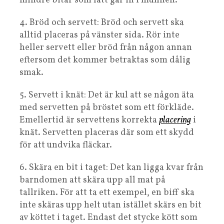
mindre bitar som lätt går in i munnen.
4. Bröd och servett: Bröd och servett ska
alltid placeras på vänster sida. Rör inte
heller servett eller bröd från någon annan
eftersom det kommer betraktas som dålig
smak.
5. Servett i knät: Det är kul att se någon äta
med servetten på bröstet som ett förkläde.
Emellertid är servettens korrekta
placering
i
knät. Servetten placeras där som ett skydd
för att undvika fläckar.
6. Skära en bit i taget: Det kan ligga kvar från
barndomen att skära upp all mat på
tallriken. För att ta ett exempel, en biff ska
inte skäras upp helt utan istället skärs en bit
av köttet i taget. Endast det stycke kött som