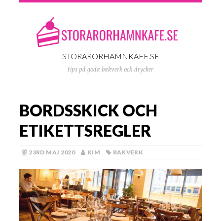
STORARORHAMNKAFE.SE
tips på goda bakverk och drycker
BORDSSKICK OCH
ETIKETTSREGLER
23RD MAJ 2020
KIM
BAKVERK