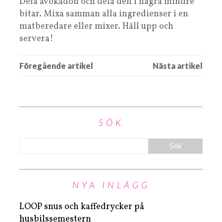
Dela avokadon och dela den i några mindre
bitar. Mixa samman alla ingredienser i en
matberedare eller mixer. Häll upp och
servera!
SÖK
NYA INLÄGG
LOOP snus och kaffedrycker på
husbilssemestern