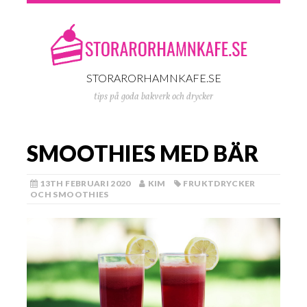
STORARORHAMNKAFE.SE
tips på goda bakverk och drycker
SMOOTHIES MED BÄR
13TH FEBRUARI 2020
KIM
FRUKTDRYCKER
OCH SMOOTHIES